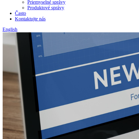
Priemyselné správy
Produktové správy
Často
Kontaktujte nás
English