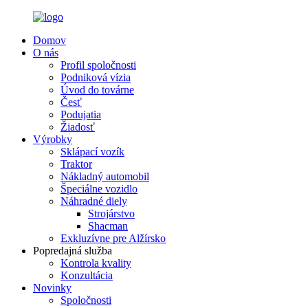
Domov
O nás
Profil spoločnosti
Podniková vízia
Úvod do továrne
Česť
Podujatia
Žiadosť
Výrobky
Sklápací vozík
Traktor
Nákladný automobil
Špeciálne vozidlo
Náhradné diely
Strojárstvo
Shacman
Exkluzívne pre Alžírsko
Popredajná služba
Kontrola kvality
Konzultácia
Novinky
Spoločnosti