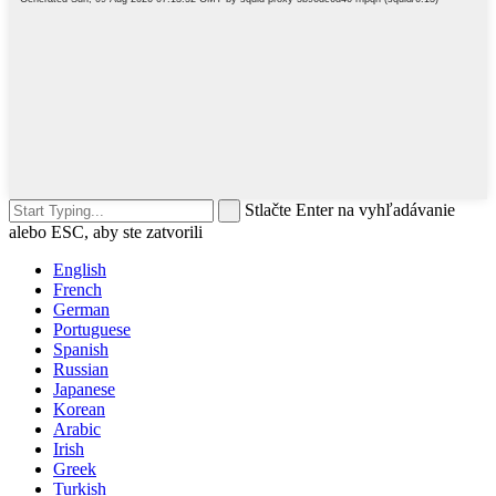
Stlačte Enter na vyhľadávanie
alebo ESC, aby ste zatvorili
English
French
German
Portuguese
Spanish
Russian
Japanese
Korean
Arabic
Irish
Greek
Turkish