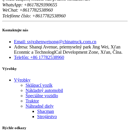
WhatsApp: +8617829390655
WeChat: +8617
82538960
7
Telefónne číslo: +8617782538960
Kontaktujte nás
Email: sxjxshenweisong@chinatruck.com.cn
Adresa: Shanqi Avenue, priemyselný park Jing Wei, Xi'an
Econmic a TechnologlCal Development Zone, Xi'an, Čína.
Telefón: +86 17782538960
Výrobky
Výrobky
Sklápací vozík
Nákladný automobil
Špeciálne vozidlo
Traktor
Náhradné diely
Shacman
Strojárstvo
Rýchle odkazy