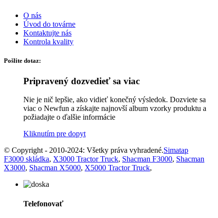
O nás
Úvod do továrne
Kontaktujte nás
Kontrola kvality
Pošlite dotaz:
Pripravený dozvedieť sa viac
Nie je nič lepšie, ako vidieť konečný výsledok. Dozviete sa
viac o Newfun a získajte najnovší album vzorky produktu a
požiadajte o ďalšie informácie
Kliknutím pre dopyt
© Copyright - 2010-2024: Všetky práva vyhradené.
Simatap
F3000 skládka
,
X3000 Tractor Truck
,
Shacman F3000
,
Shacman
X3000
,
Shacman X5000
,
X5000 Tractor Truck
,
Telefonovať