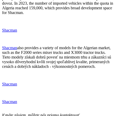
dovoz. In 2023, the number of imported vehicles within the quota in
Algeria reached 159,000, which provides broad development space
for Shacman.
Shacman
Shacman
also provides a variety of models for the Algerian market,
such as the F2000 series mixer trucks and X3000 tractor trucks.
Tieto modely získali dobrú povesť na miestnom trhu a zákazníci sú
vysoko dôveryhodní kvôli svojej spoľahlivej kvalite, primeraných
cenách a dobrých nákladoch - výkonnostných pomeroch.
Shacman
Shacman
f máte záujem, môžete nás priamo kontaktovať.
I