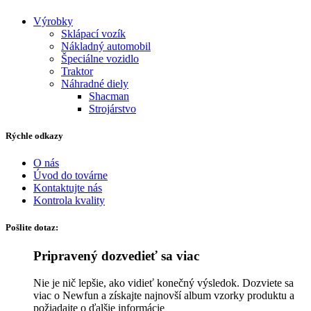
Výrobky
Sklápací vozík
Nákladný automobil
Špeciálne vozidlo
Traktor
Náhradné diely
Shacman
Strojárstvo
Rýchle odkazy
O nás
Úvod do továrne
Kontaktujte nás
Kontrola kvality
Pošlite dotaz:
Pripravený dozvedieť sa viac
Nie je nič lepšie, ako vidieť konečný výsledok. Dozviete sa
viac o Newfun a získajte najnovší album vzorky produktu a
požiadajte o ďalšie informácie