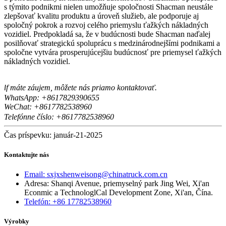
s týmito podnikmi nielen umožňuje spoločnosti Shacman neustále
zlepšovať kvalitu produktu a úroveň služieb, ale podporuje aj
spoločný pokrok a rozvoj celého priemyslu ťažkých nákladných
vozidiel. Predpokladá sa, že v budúcnosti bude Shacman naďalej
posilňovať strategickú spoluprácu s medzinárodnejšími podnikami a
spoločne vytvára prosperujúcejšiu budúcnosť pre priemysel ťažkých
nákladných vozidiel.
f máte záujem, môžete nás priamo kontaktovať.
I
WhatsApp: +8617829390655
WeChat: +8617
82538960
7
Telefónne číslo: +8617782538960
Čas príspevku: január-21-2025
Kontaktujte nás
Email: sxjxshenweisong@chinatruck.com.cn
Adresa: Shanqi Avenue, priemyselný park Jing Wei, Xi'an
Econmic a TechnologlCal Development Zone, Xi'an, Čína.
Telefón: +86 17782538960
Výrobky