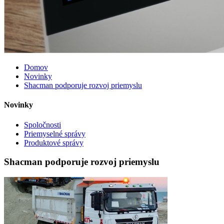
Domov
Novinky
Shacman podporuje rozvoj priemyslu
Novinky
Spoločnosti
Priemyselné správy
Produktové správy
Shacman podporuje rozvoj priemyslu