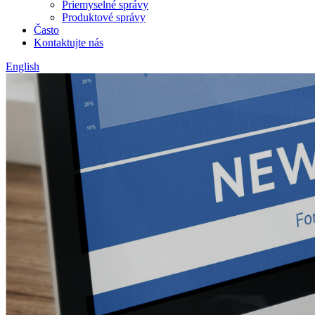
Priemyselné správy
Produktové správy
Často
Kontaktujte nás
English