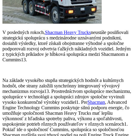
V posledných rokoch,
Shacman Heavy Trucks
neustále posilňovali
strategickú spoluprácu s medzinárodne uznávanými podnikmi,
dosiahli výsledky, ktoré získali obojstranne výhodné a spoločne
podporovali rozvoj odvetvia ťažkých nákladných vozidiel. Jedným
z typických príkladov je hĺbková spolupráca medzi Shacmanom a
Cummins13.
Na základe vysokého stupňa strategických hodnôt a kultúrnych
hodnôt, obe strany založili synchrónny integrovaný vývojový
mechanizmus rozvoja13. Prostredníctvom spolupráce mechanizmu,
spolupráce v technológii a spolupráci zdrojov spoločne vyvinuli
vysoko konkurenčné výrobky vozidiel1. Pre
Shacman
, Advanced
Engine Technology Cummins poskytuje silnú podporu energie, čo
umožňuje spoločnosti Shacman Heavy Trucks mať lepšiu
výkonnosť z hľadiska spotreby paliva, výkonu a spoľahlivosti,
uspokojenie potrieb rôznych používateľov v rôznych scenároch1.
Pokiaľ ide o spoločnosť Cummins, spolupráca so spoločnosťou
Shacman rozšírila svoj trhový podiel na poli Engine Truck Engine