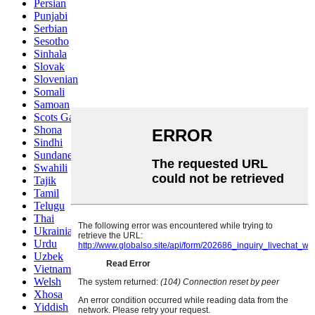
Persian
Punjabi
Serbian
Sesotho
Sinhala
Slovak
Slovenian
Somali
Samoan
Scots Gaelic
Shona
Sindhi
Sundanese
Swahili
Tajik
Tamil
Telugu
Thai
Ukrainian
Urdu
Uzbek
Vietnamese
Welsh
Xhosa
Yiddish