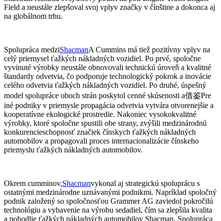
Field a neustále zlepšoval svoj vplyv značky v čínštine a dokonca aj
na globálnom trhu.
Spolupráca medzi
Shacman
A Cummins má tiež pozitívny vplyv na
celý priemysel ťažkých nákladných vozidiel. Po prvé, spoločne
vyvinuté výrobky neustále obnovovali technickú úroveň a kvalitné
štandardy odvetvia, čo podporuje technologický pokrok a inovácie
celého odvetvia ťažkých nákladných vozidiel. Po druhé, úspešný
借鉴
model spolupráce oboch strán poskytol cenné skúsenosti a
Pre
iné podniky v priemysle propagácia odvetvia vytvára otvorenejšie a
kooperatívne ekologické prostredie. Nakoniec vysokokvalitné
výrobky, ktoré spoločne spustili obe strany, zvýšili medzinárodnú
konkurencieschopnosť značiek čínskych ťažkých nákladných
automobilov a propagovali proces internacionalizácie čínskeho
priemyslu ťažkých nákladných automobilov.
Okrem cumminov,
Shacman
vykonal aj strategickú spoluprácu s
ostatnými medzinárodne uznávanými podnikmi. Napríklad spoločný
podnik založený so spoločnosťou Grammer AG zaviedol pokročilú
technológiu a vybavenie na výrobu sedadiel, čím sa zlepšila kvalita
a pohodlie ťažkých nákladných automobilov Shacman. Spolupráca