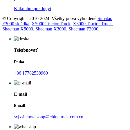
Kliknutím pre dopyt
© Copyright - 2010-2024: Všetky práva vyhradené.
Simatap
F3000 skládka
,
X5000 Tractor Truck
,
X3000 Tractor Truck
,
Shacman X5000
,
Shacman X3000
,
Shacman F3000
,
Telefonovať
Doska
+86 17782538960
E-mail
E-mail
sxjxshenweisong@chinatruck.com.cn