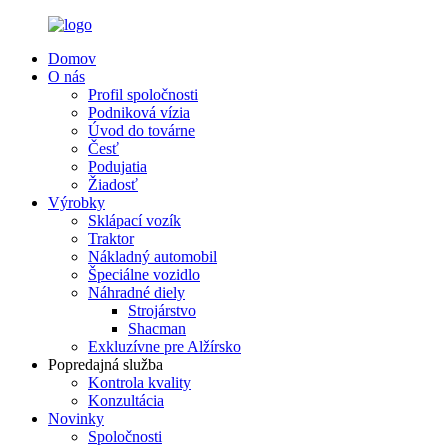
Domov
O nás
Profil spoločnosti
Podniková vízia
Úvod do továrne
Česť
Podujatia
Žiadosť
Výrobky
Sklápací vozík
Traktor
Nákladný automobil
Špeciálne vozidlo
Náhradné diely
Strojárstvo
Shacman
Exkluzívne pre Alžírsko
Popredajná služba
Kontrola kvality
Konzultácia
Novinky
Spoločnosti